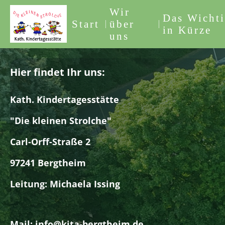
Wir
Das Wichti
Start
über
in Kürze
uns
Hier findet Ihr uns:
Kath. Kindertagesstätte
"Die kleinen Strolche"
Carl-Orff-Straße 2
97241 Bergtheim
Leitung: Michaela Issing
Mail:
info@kita-bergtheim.de