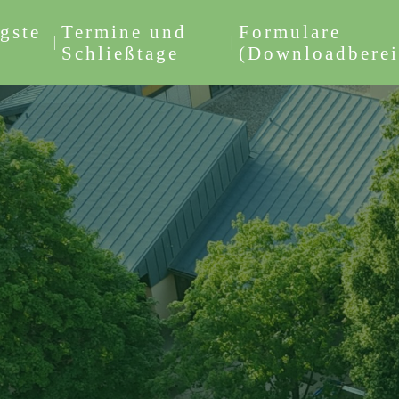
gste
Termine und
Formulare
Schließtage
(Downloadberei