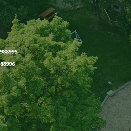
88995
8996